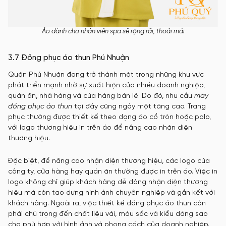
Áo dành cho nhân viên spa sẽ rộng rãi, thoải mái
3.7 Đồng phục áo thun Phú Nhuận
Quận Phú Nhuận đang trở thành một trong những khu vực
phát triển mạnh nhờ sự xuất hiện của nhiều doanh nghiệp,
quán ăn, nhà hàng và cửa hàng bán lẻ. Do đó, nhu cầu
may
đồng phục áo thun
tại đây cũng ngày một tăng cao. Trang
phục thường được thiết kế theo dạng áo cổ tròn hoặc polo,
với logo thương hiệu in trên áo để nâng cao nhận diện
thương hiệu.
Đặc biệt, để nâng cao nhận diện thương hiệu, các logo của
công ty, cửa hàng hay quán ăn thường được in trên áo. Việc in
logo không chỉ giúp khách hàng dễ dàng nhận diện thương
hiệu mà còn tạo dựng hình ảnh chuyên nghiệp và gắn kết với
khách hàng. Ngoài ra, việc thiết kế đồng phục áo thun còn
phải chú trọng đến chất liệu vải, màu sắc và kiểu dáng sao
cho phù hợp với hình ảnh và phong cách của doanh nghiệp.