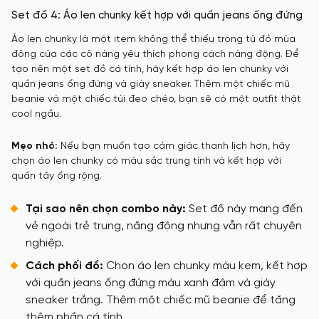
Set đồ 4: Áo len chunky kết hợp với quần jeans ống đứng
Áo len chunky là một item không thể thiếu trong tủ đồ mùa
đông của các cô nàng yêu thích phong cách năng động. Để
tạo nên một set đồ cá tính, hãy kết hợp áo len chunky với
quần jeans ống đứng và giày sneaker. Thêm một chiếc mũ
beanie và một chiếc túi đeo chéo, bạn sẽ có một outfit thật
cool ngầu.
Mẹo nhỏ:
Nếu bạn muốn tạo cảm giác thanh lịch hơn, hãy
chọn áo len chunky có màu sắc trung tính và kết hợp với
quần tây ống rộng.
Tại sao nên chọn combo này:
Set đồ này mang đến
vẻ ngoài trẻ trung, năng động nhưng vẫn rất chuyên
nghiệp.
Cách phối đồ:
Chọn áo len chunky màu kem, kết hợp
với quần jeans ống đứng màu xanh đậm và giày
sneaker trắng. Thêm một chiếc mũ beanie để tăng
thêm phần cá tính.