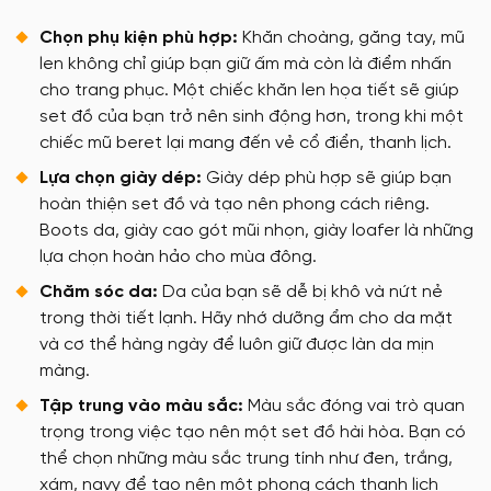
Chọn phụ kiện phù hợp:
Khăn choàng, găng tay, mũ
len không chỉ giúp bạn giữ ấm mà còn là điểm nhấn
cho trang phục. Một chiếc khăn len họa tiết sẽ giúp
set đồ của bạn trở nên sinh động hơn, trong khi một
chiếc mũ beret lại mang đến vẻ cổ điển, thanh lịch.
Lựa chọn giày dép:
Giày dép phù hợp sẽ giúp bạn
hoàn thiện set đồ và tạo nên phong cách riêng.
Boots da, giày cao gót mũi nhọn, giày loafer là những
lựa chọn hoàn hảo cho mùa đông.
Chăm sóc da:
Da của bạn sẽ dễ bị khô và nứt nẻ
trong thời tiết lạnh. Hãy nhớ dưỡng ẩm cho da mặt
và cơ thể hàng ngày để luôn giữ được làn da mịn
màng.
Tập trung vào màu sắc:
Màu sắc đóng vai trò quan
trọng trong việc tạo nên một set đồ hài hòa. Bạn có
thể chọn những màu sắc trung tính như đen, trắng,
xám, navy để tạo nên một phong cách thanh lịch