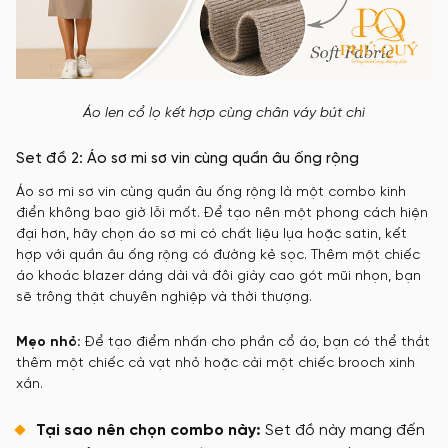
Áo len cổ lọ kết hợp cùng chân váy bút chì
Set đồ 2: Áo sơ mi sơ vin cùng quần âu ống rộng
Áo sơ mi sơ vin cùng quần âu ống rộng là một combo kinh
điển không bao giờ lỗi mốt. Để tạo nên một phong cách hiện
đại hơn, hãy chọn áo sơ mi có chất liệu lụa hoặc satin, kết
hợp với quần âu ống rộng có đường kẻ sọc. Thêm một chiếc
áo khoác blazer dáng dài và đôi giày cao gót mũi nhọn, bạn
sẽ trông thật chuyên nghiệp và thời thượng.
Mẹo nhỏ:
Để tạo điểm nhấn cho phần cổ áo, bạn có thể thắt
thêm một chiếc cà vạt nhỏ hoặc cài một chiếc brooch xinh
xắn.
Tại sao nên chọn combo này:
Set đồ này mang đến