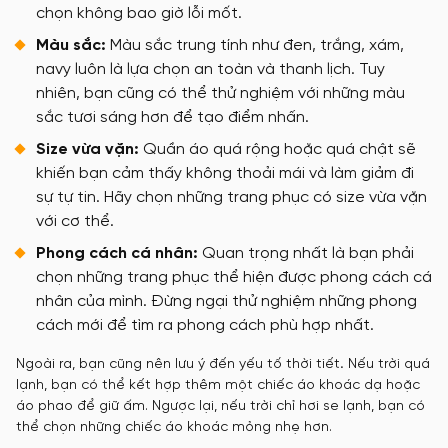
chọn không bao giờ lỗi mốt.
Màu sắc:
Màu sắc trung tính như đen, trắng, xám,
navy luôn là lựa chọn an toàn và thanh lịch. Tuy
nhiên, bạn cũng có thể thử nghiệm với những màu
sắc tươi sáng hơn để tạo điểm nhấn.
Size vừa vặn:
Quần áo quá rộng hoặc quá chật sẽ
khiến bạn cảm thấy không thoải mái và làm giảm đi
sự tự tin. Hãy chọn những trang phục có size vừa vặn
với cơ thể.
Phong cách cá nhân:
Quan trọng nhất là bạn phải
chọn những trang phục thể hiện được phong cách cá
nhân của mình. Đừng ngại thử nghiệm những phong
cách mới để tìm ra phong cách phù hợp nhất.
Ngoài ra, bạn cũng nên lưu ý đến yếu tố thời tiết
.
Nếu trời quá
lạnh, bạn có thể kết hợp thêm một chiếc áo khoác dạ hoặc
áo phao để giữ ấm. Ngược lại, nếu trời chỉ hơi se lạnh, bạn có
thể chọn những chiếc áo khoác mỏng nhẹ hơn.