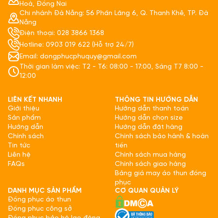
Hoà, Đồng Nai
Chi nhánh Đà Nẵng: 56 Phần Lăng 6, Q. Thanh Khê, TP. Đà
Nẵng
Điện thoại: 028 3866 1368
Hotline: 0903 019 622 (Hỗ trợ 24/7)
Email: dongphucphuquy@gmail.com
Thời gian làm việc: T2 - T6: 08:00 - 17:00, Sáng T7 8:00 -
12:00
LIÊN KẾT NHANH
THÔNG TIN HƯỚNG DẪN
Giới thiệu
Hướng dẫn thanh toán
Sản phẩm
Hướng dẫn chọn size
Hướng dẫn
Hướng dẫn đặt hàng
Chính sách
Chính sách bảo hành & hoàn
Tin tức
tiền
Liên hệ
Chính sách mua hàng
FAQs
Chính sách giao hàng
Bảng giá may áo thun đồng
phục
DANH MỤC SẢN PHẨM
CƠ QUAN QUẢN LÝ
Đồng phục áo thun
Đồng phục công sở