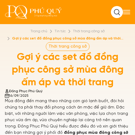
Tìm kiếm
Trang chủ
Tin tức
Thời trang công sở
Gợi ý các set đồ đồng phục công sở mùa đông ấm áp và thời
trang
Thời trang công sở
Gợi ý các set đồ đồng
phục công sở mùa đông
ấm áp và thời trang
Đồng Phục Phú Quý
16/09/2025
Mùa đông đến mang theo những cơn gió lạnh buốt, đòi hỏi
chúng ta phải thay đổi phong cách ăn mặc để giữ ấm. Đặc
biệt, với những người làm việc văn phòng, việc lựa chọn trang
phục vừa ấm áp, vừa chuyên nghiệp lại càng trở nên quan
trọng. Đồng Phục Phú Quý hiểu được điều đó và xin giới thiệu
đến bạn những gợi ý phối đồ
đồng phục mùa đông công sở