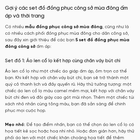
Gợi ý các set đồ đồng phục công sở mùa đông ấm
áp và thời trang
Có nhiều
mẫu đồng phục công sở mùa đông
, cũng như là
có nhiều cách phối đồng phục mùa đông cho dân công sở,
sau đây xin giới thiệu để các bạn
5 set đồ đồng phục mùa
đông công sở
ấm áp:
Set đồ 1: Áo len cổ lọ kết hợp cùng chân váy bút chì
Áo len cổ lọ như một chiếc áo giáp ấm áp, ôm trọn cơ thể
bạn. Khi kết hợp với chân váy bút chì, bạn sẽ trở thành một
quý cô thanh lịch và đầy quyến rũ. Hãy thử tưởng tượng: một
chiếc áo len cổ lọ màu camel mềm mại, kết hợp với chân váy
bút chì đen và đôi giày cao gót mũi nhọn. Thêm một chiếc túi
xách nhỏ nhắn cùng tông màu, bạn đã sẵn sàng để chinh
phục mọi cuộc họp.
Mẹo nhỏ:
Để tạo điểm nhấn, bạn có thể chọn áo len cổ lọ có
họa tiết kẻ sọc hoặc hoa nhí nhỏ. Hoặc đơn giản hơn, hãy thử
phối áo len với một chiếc khăn choàng họa tiết để thêm