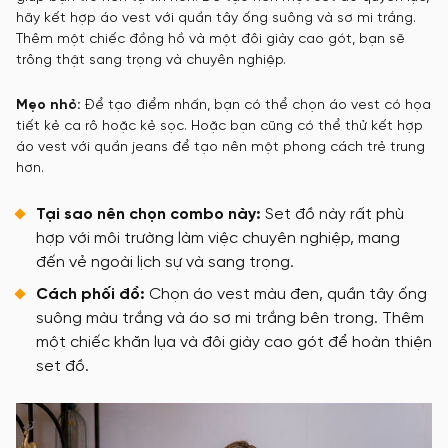
hãy kết hợp áo vest với quần tây ống suông và sơ mi trắng.
Thêm một chiếc đồng hồ và một đôi giày cao gót, bạn sẽ
trông thật sang trọng và chuyên nghiệp.
Mẹo nhỏ:
Để tạo điểm nhấn, bạn có thể chọn áo vest có họa
tiết kẻ ca rô hoặc kẻ sọc. Hoặc bạn cũng có thể thử kết hợp
áo vest với quần jeans để tạo nên một phong cách trẻ trung
hơn.
Tại sao nên chọn combo này:
Set đồ này rất phù
hợp với môi trường làm việc chuyên nghiệp, mang
đến vẻ ngoài lịch sự và sang trọng.
Cách phối đồ:
Chọn áo vest màu đen, quần tây ống
suông màu trắng và áo sơ mi trắng bên trong. Thêm
một chiếc khăn lụa và đôi giày cao gót để hoàn thiện
set đồ.