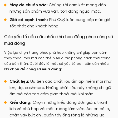
May đo chuẩn xác:
Chúng tôi cam kết mang đến
những sản phẩm vừa vặn, tôn dáng người mặc.
Giá cả cạnh tranh:
Phú Quý luôn cung cấp mức giá
tốt nhất cho khách hàng.
Các yếu tố cần cân nhắc khi chọn đồng phục công sở
mùa đông
Việc lựa chọn trang phục phù hợp không chỉ giúp bạn cảm
thấy thoải mái mà còn thể hiện được phong cách thời trang
của bản thân. Dưới đây là một số yếu tố bạn cần cân nhắc
khi
chọn đồ công sở mùa đông
:
Chất liệu:
Ưu tiên các chất liệu ấm áp, mềm mại như
len, dạ, cashmere. Những chất liệu này không chỉ giữ
ấm mà còn tạo cảm giác thoải mái khi mặc.
Kiểu dáng:
Chọn những kiểu dáng đơn giản, thanh
lịch và phù hợp với môi trường làm việc. Áo len cổ lọ,
chân váy bút chì, quần tây ống rộng là những lựa