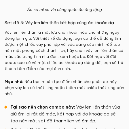
Áo sơ mi sơ vin cùng quần âu ống rộng
Set đồ 3: Váy len liền thân kết hợp cùng áo khoác dạ
Váy len liền thân là một lựa chọn hoàn hảo cho những ngày
đông lạnh giá. Với thiết kế đa dạng, bạn có thể dễ dàng tìm
được một chiếc váy phù hợp với vóc dáng của mình. Để tạo
nên một phong cách thanh lịch, hãy chọn váy len liền thân có
màu sắc trung tính như đen, xám hoặc be. Kết hợp với đôi
boots cao cổ và một chiếc áo khoác dạ dáng dài, bạn sẽ trở
thành tâm điểm của mọi ánh nhìn.
Mẹo nhỏ:
Nếu bạn muốn tạo điểm nhấn cho phần eo, hãy
chọn váy len có thắt lưng hoặc thêm một chiếc thắt lưng bản
nhỏ.
Tại sao nên chọn combo này:
Váy len liền thân vừa
giữ ấm lại rất dễ mặc, kết hợp với áo khoác dạ sẽ
tạo nên một set đồ thanh lịch và ấm áp.