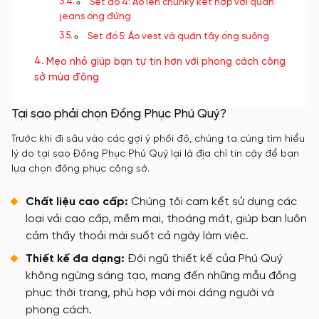
Set đồ 4: Áo len chunky kết hợp với quần
jeans ống đứng
Set đồ 5: Áo vest và quần tây ống suông
Mẹo nhỏ giúp bạn tự tin hơn với phong cách công
sở mùa đông
Tại sao phải chọn Đồng Phục Phú Quý?
Trước khi đi sâu vào các gợi ý phối đồ, chúng ta cùng tìm hiểu
lý do tại sao Đồng Phục Phú Quý lại là địa chỉ tin cậy để bạn
lựa chọn đồng phục công sở.
Chất liệu cao cấp:
Chúng tôi cam kết sử dụng các
loại vải cao cấp, mềm mại, thoáng mát, giúp bạn luôn
cảm thấy thoải mái suốt cả ngày làm việc.
Thiết kế đa dạng:
Đội ngũ thiết kế của Phú Quý
không ngừng sáng tạo, mang đến những mẫu đồng
phục thời trang, phù hợp với mọi dáng người và
phong cách.