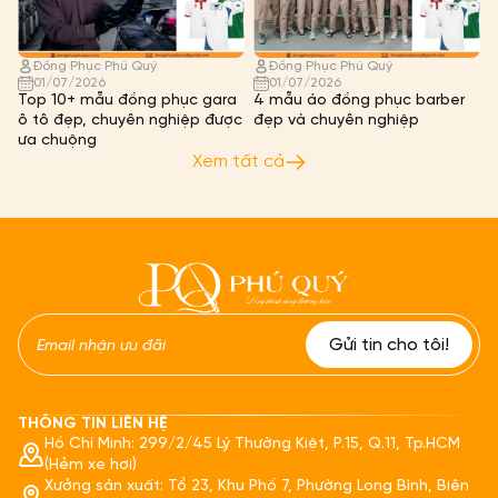
Đồng Phục Phú Quý
Đồng Phục Phú Quý
01/07/2026
01/07/2026
Top 10+ mẫu đồng phục gara
4 mẫu áo đồng phục barber
ô tô đẹp, chuyên nghiệp được
đẹp và chuyên nghiệp
ưa chuộng
Xem tất cả
THÔNG TIN LIÊN HỆ
Hồ Chí Minh: 299/2/45 Lý Thường Kiệt, P.15, Q.11, Tp.HCM
(Hẻm xe hơi)
Xưởng sản xuất: Tổ 23, Khu Phố 7, Phường Long Bình, Biên