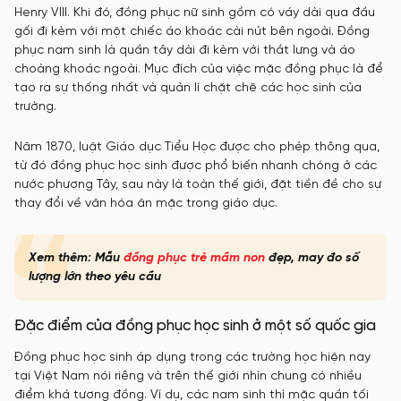
Henry VIII. Khi đó, đồng phục nữ sinh gồm có váy dài qua đầu
gối đi kèm với một chiếc áo khoác cài nút bên ngoài. Đồng
phục nam sinh là quần tây dài đi kèm với thắt lưng và áo
choàng khoác ngoài. Mục đích của việc mặc đồng phục là để
tạo ra sự thống nhất và quản lí chặt chẽ các học sinh của
trường.
Năm 1870, luật Giáo dục Tiểu Học được cho phép thông qua,
từ đó đồng phục học sinh được phổ biến nhanh chóng ở các
nước phương Tây, sau này là toàn thế giới, đặt tiền đề cho sự
thay đổi về văn hóa ăn mặc trong giáo dục.
Xem thêm: Mẫu
đồng phục trẻ mầm non
đẹp, may đo số
lượng lớn theo yêu cầu
Đặc điểm của đồng phục học sinh ở một số quốc gia
Đồng phục học sinh áp dụng trong các trường học hiện nay
tại Việt Nam nói riêng và trên thế giới nhìn chung có nhiều
điểm khá tương đồng. Ví dụ, các nam sinh thì mặc quần tối