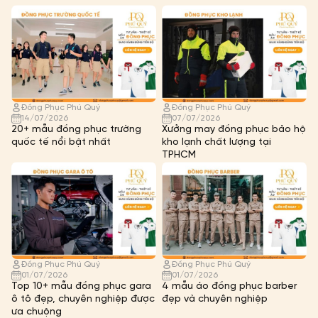
Đồng Phục Phú Quý
Đồng Phục Phú Quý
14/07/2026
07/07/2026
20+ mẫu đồng phục trường
Xưởng may đồng phục bảo hộ
quốc tế nổi bật nhất
kho lạnh chất lượng tại
TPHCM
Đồng Phục Phú Quý
Đồng Phục Phú Quý
01/07/2026
01/07/2026
Top 10+ mẫu đồng phục gara
4 mẫu áo đồng phục barber
ô tô đẹp, chuyên nghiệp được
đẹp và chuyên nghiệp
ưa chuộng