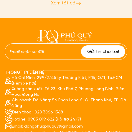
Xem tất cả
THÔNG TIN LIÊN HỆ
Hồ Chí Minh: 299/2/45 Lý Thường Kiệt, P.15, Q.11, Tp.HCM
(Hẻm xe hơi)
Xưởng sản xuất: Tổ 23, Khu Phố 7, Phường Long Bình, Biên
Hoà, Đồng Nai
Chi nhánh Đà Nẵng: 56 Phần Lăng 6, Q. Thanh Khê, TP. Đà
Nẵng
Điện thoại: 028 3866 1368
Hotline: 0903 019 622 (Hỗ trợ 24/7)
Email: dongphucphuquy@gmail.com