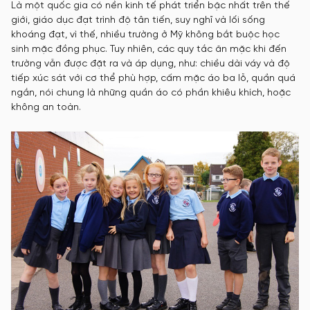
Là một quốc gia có nền kinh tế phát triển bậc nhất trên thế
giới, giáo dục đạt trình độ tân tiến, suy nghĩ và lối sống
khoáng đạt, vì thế, nhiều trường ở Mỹ không bắt buộc học
sinh mặc đồng phục. Tuy nhiên, các quy tắc ăn mặc khi đến
trường vẫn được đặt ra và áp dụng, như: chiều dài váy và độ
tiếp xúc sát với cơ thể phù hợp, cấm mặc áo ba lỗ, quần quá
ngắn, nói chung là những quần áo có phần khiêu khích, hoặc
không an toàn.