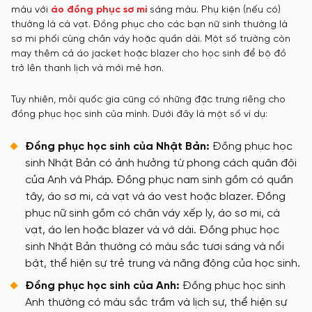
màu với
áo đồng phục sơ mi
sáng màu. Phụ kiện (nếu có)
thường là cà vạt. Đồng phục cho các bạn nữ sinh thường là
sơ mi phối cùng chân váy hoặc quần dài. Một số trường còn
may thêm cả áo jacket hoặc blazer cho học sinh để bộ đồ
trở lên thanh lịch và mới mẻ hơn.
Tuy nhiên, mỗi quốc gia cũng có những đặc trưng riêng cho
đồng phục học sinh của mình. Dưới đây là một số ví dụ:
Đồng phục học sinh của Nhật Bản:
Đồng phục học
sinh Nhật Bản có ảnh hưởng từ phong cách quân đội
của Anh và Pháp. Đồng phục nam sinh gồm có quần
tây, áo sơ mi, cà vạt và áo vest hoặc blazer. Đồng
phục nữ sinh gồm có chân váy xếp ly, áo sơ mi, cà
vạt, áo len hoặc blazer và vớ dài. Đồng phục học
sinh Nhật Bản thường có màu sắc tươi sáng và nổi
bật, thể hiện sự trẻ trung và năng động của học sinh.
Đồng phục học sinh của Anh:
Đồng phục học sinh
Anh thường có màu sắc trầm và lịch sự, thể hiện sự