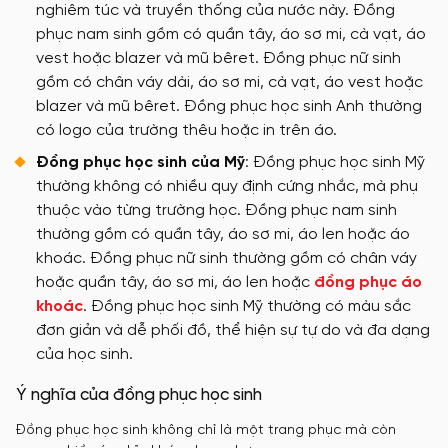
nghiêm túc và truyền thống của nước này. Đồng
phục nam sinh gồm có quần tây, áo sơ mi, cà vạt, áo
vest hoặc blazer và mũ bêret. Đồng phục nữ sinh
gồm có chân váy dài, áo sơ mi, cà vạt, áo vest hoặc
blazer và mũ bêret. Đồng phục học sinh Anh thường
có logo của trường thêu hoặc in trên áo.
Đồng phục học sinh của Mỹ
: Đồng phục học sinh Mỹ
thường không có nhiều quy định cứng nhắc, mà phụ
thuộc vào từng trường học. Đồng phục nam sinh
thường gồm có quần tây, áo sơ mi, áo len hoặc áo
khoác. Đồng phục nữ sinh thường gồm có chân váy
hoặc quần tây, áo sơ mi, áo len hoặc
đồng phục áo
khoác
. Đồng phục học sinh Mỹ thường có màu sắc
đơn giản và dễ phối đồ, thể hiện sự tự do và đa dạng
của học sinh.
Ý nghĩa của đồng phục học sinh
Đồng phục học sinh không chỉ là một trang phục mà còn