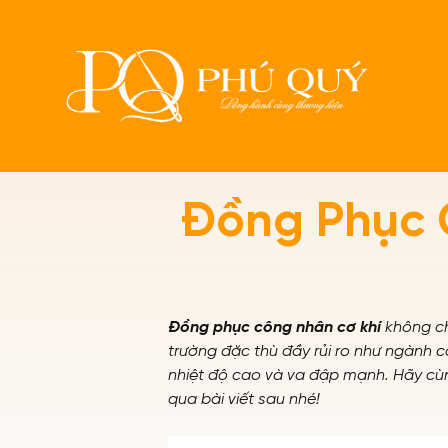
Trang chủ
Tin tức
Đồng Phục 
Đồng phục công nhân cơ khí
không ch
trường đặc thù đầy rủi ro như ngành c
nhiệt độ cao và va đập mạnh. Hãy c
qua bài viết sau nhé!