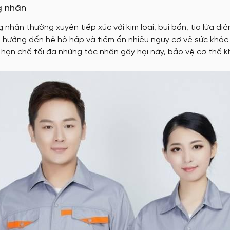
g nhân
g nhân thường xuyên tiếp xúc với kim loại, bụi bẩn, tia lửa đ
 hưởng đến hệ hô hấp và tiềm ẩn nhiều nguy cơ về sức khỏe 
hạn chế tối đa những tác nhân gây hại này, bảo vệ cơ thể khỏ