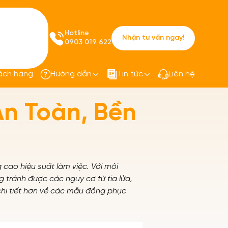
Hotline
Nhận tư vấn ngay!
0903 019 622
ách hàng
Hướng dẫn
Tin tức
Liên hệ
Toàn, Bền Bỉ và Thoải Mái
n Toàn, Bền
cao hiệu suất làm việc. Với môi
 tránh được các nguy cơ từ tia lửa,
i tiết hơn về các mẫu đồng phục