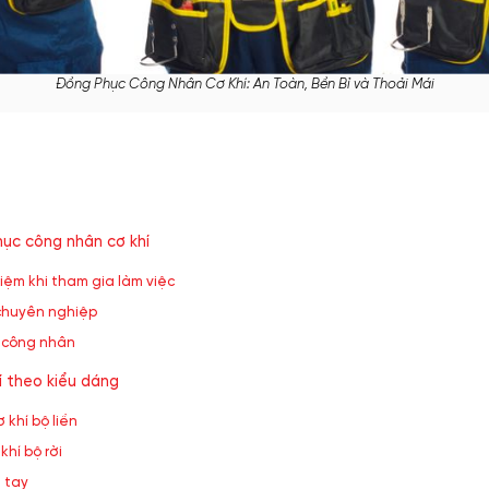
tặng
Nón đồng phục
Đồng Phục Công Nhân Cơ Khí: An Toàn, Bền Bỉ và Thoải Mái
May Ba Lô
hục công nhân cơ khí
hiệm khi tham gia làm việc
 chuyên nghiệp
i công nhân
í theo kiểu dáng
 khí bộ liền
hí bộ rời
i tay