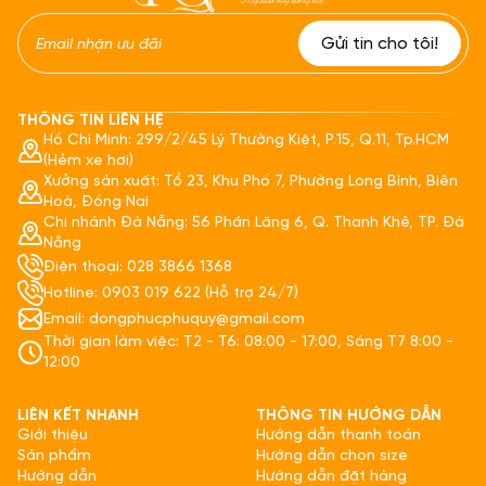
THÔNG TIN LIÊN HỆ
Hồ Chí Minh: 299/2/45 Lý Thường Kiệt, P.15, Q.11, Tp.HCM
(Hẻm xe hơi)
Xưởng sản xuất: Tổ 23, Khu Phố 7, Phường Long Bình, Biên
Hoà, Đồng Nai
Chi nhánh Đà Nẵng: 56 Phần Lăng 6, Q. Thanh Khê, TP. Đà
Nẵng
Điện thoại: 028 3866 1368
Hotline: 0903 019 622 (Hỗ trợ 24/7)
Email: dongphucphuquy@gmail.com
Thời gian làm việc: T2 - T6: 08:00 - 17:00, Sáng T7 8:00 -
12:00
LIÊN KẾT NHANH
THÔNG TIN HƯỚNG DẪN
Giới thiệu
Hướng dẫn thanh toán
Sản phẩm
Hướng dẫn chọn size
Hướng dẫn
Hướng dẫn đặt hàng