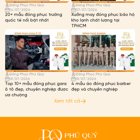
Đồng Phục Phú Quý
Đồng Phục Phú Quý
14/07/2026
07/07/2026
20+ mẫu đồng phục trường
Xưởng may đồng phục bảo hộ
quốc tế nổi bật nhất
kho lạnh chất lượng tại
TPHCM
Đồng Phục Phú Quý
Đồng Phục Phú Quý
01/07/2026
01/07/2026
Top 10+ mẫu đồng phục gara
4 mẫu áo đồng phục barber
ô tô đẹp, chuyên nghiệp được
đẹp và chuyên nghiệp
ưa chuộng
Xem tất cả