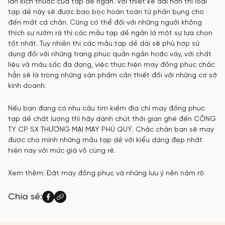
lần kích thước của tạp dề ngắn. Với thiết kế dài hơn thì loại
tạp dề này sẽ được bao bọc hoàn toàn từ phần bụng cho
đến mắt cá chân. Cũng có thể đối với những người không
thích sự rườm rà thì các mẫu tạp dề ngắn là một sự lựa chọn
tốt nhất. Tuy nhiên thì các mẫu tạp dề dài sẽ phù hợp sử
dụng đối với những trang phục quần ngắn hoặc váy, với chất
liệu và màu sắc đa dạng, việc thực hiện may đồng phục chắc
hẳn sẽ là trong những sản phẩm cần thiết đối với những cơ sở
kinh doanh.
Nếu bạn đang có nhu cầu tìm kiếm địa chỉ may đồng phục
tạp dề chất lượng thì hãy dành chút thời gian ghé đến CÔNG
TY CP SX THƯƠNG MẠI MAY PHÚ QUÝ. Chắc chắn bạn sẽ may
được cho mình những mẫu tạp dề với kiểu dáng đẹp nhất
hiện nay với mức giá vô cùng rẻ.
Xem thêm: Đặt may đồng phục và những lưu ý nên nắm rõ
Chia sẻ: