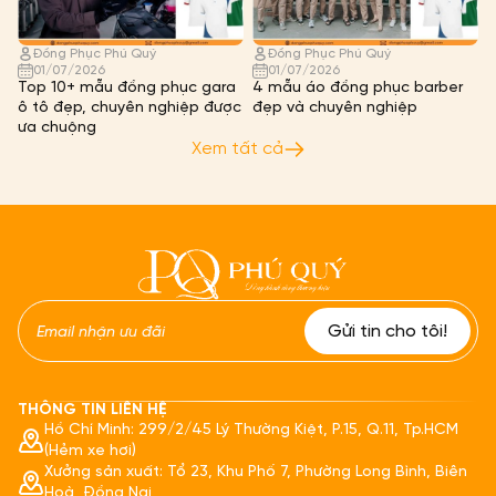
Đồng Phục Phú Quý
Đồng Phục Phú Quý
01/07/2026
01/07/2026
Top 10+ mẫu đồng phục gara
4 mẫu áo đồng phục barber
ô tô đẹp, chuyên nghiệp được
đẹp và chuyên nghiệp
ưa chuộng
Xem tất cả
THÔNG TIN LIÊN HỆ
Hồ Chí Minh: 299/2/45 Lý Thường Kiệt, P.15, Q.11, Tp.HCM
(Hẻm xe hơi)
Xưởng sản xuất: Tổ 23, Khu Phố 7, Phường Long Bình, Biên
Hoà, Đồng Nai