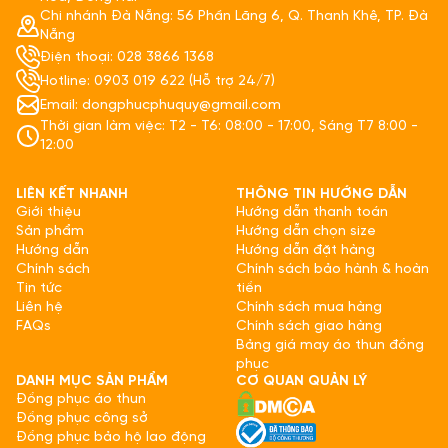
Chi nhánh Đà Nẵng: 56 Phần Lăng 6, Q. Thanh Khê, TP. Đà
Nẵng
Điện thoại: 028 3866 1368
Hotline: 0903 019 622 (Hỗ trợ 24/7)
Email: dongphucphuquy@gmail.com
Thời gian làm việc: T2 - T6: 08:00 - 17:00, Sáng T7 8:00 -
12:00
LIÊN KẾT NHANH
THÔNG TIN HƯỚNG DẪN
Giới thiệu
Hướng dẫn thanh toán
Sản phẩm
Hướng dẫn chọn size
Hướng dẫn
Hướng dẫn đặt hàng
Chính sách
Chính sách bảo hành & hoàn
Tin tức
tiền
Liên hệ
Chính sách mua hàng
FAQs
Chính sách giao hàng
Bảng giá may áo thun đồng
phục
DANH MỤC SẢN PHẨM
CƠ QUAN QUẢN LÝ
Đồng phục áo thun
Đồng phục công sở
Đồng phục bảo hộ lao động