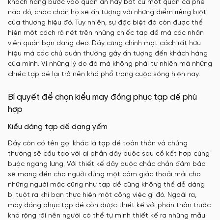
khách hàng bước vào quán ăn hay bất cứ một quán cà phê
nào đó, chắc chắn họ sẽ ấn tượng với những điểm riêng biệt
của thương hiệu đó. Tuy nhiên, sự đặc biệt đó còn được thể
hiện một cách rõ nét trên những chiếc tạp dề mà các nhân
viên quán bạn đang đeo. Đây cũng chính một cách rất hữu
hiệu mà các chủ quán thường gây ấn tượng đến khách hàng
của mình. Vì những lý do đó mà không phải tự nhiên mà những
chiếc tạp dề lại trở nên khá phổ trong cuộc sống hiện nay.
Bí quyết để chọn kiểu may đồng phục tạp dề phù
hợp
Kiểu dáng tạp dề dạng yếm
Đây còn có tên gọi khác là tạp dề toàn thân và chúng
thường sẽ cấu tạo với ai phần dây buộc sau cổ kết hợp cùng
buộc ngang lưng. Với thiết kế dây buộc chắc chắn đảm bảo
sẽ mang đến cho người dùng một cảm giác thoải mái cho
những người mặc cũng như tạp dề cũng không thể dễ dàng
bị tuột ra khi bạn thực hiện một công việc gì đó. Ngoài ra,
may đồng phục tạp dề còn được thiết kế với phần thân trước
khá rộng rãi nên người có thể tự mình thiết kế ra những mẫu