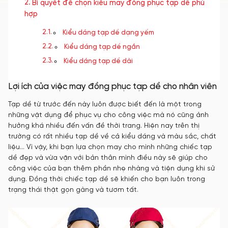
Bí quyết để chọn kiểu may đồng phục tạp dề phù
hợp
Kiểu dáng tạp dề dạng yếm
Kiểu dáng tạp dề ngắn
Kiểu dáng tạp dề dài
Lợi ích của việc may đồng phục tạp dề cho nhân viên
Tạp dề từ trước đến này luôn được biết đến là một trong
những vật dụng để phục vụ cho công việc mà nó cũng ảnh
hưởng khá nhiều đến vấn đề thời trang. Hiện nay trên thị
trường có rất nhiều tạp dề về cả kiểu dáng và màu sắc, chất
liệu… Vì vậy, khi bạn lựa chọn may cho mình những chiếc tạp
dề đẹp và vừa vặn với bản thân mình điều này sẽ giúp cho
công việc của bạn thêm phần nhẹ nhàng và tiện dụng khi sử
dụng. Đồng thời chiếc tạp dề sẽ khiến cho bạn luôn trong
trạng thái thật gọn gàng và tươm tất.