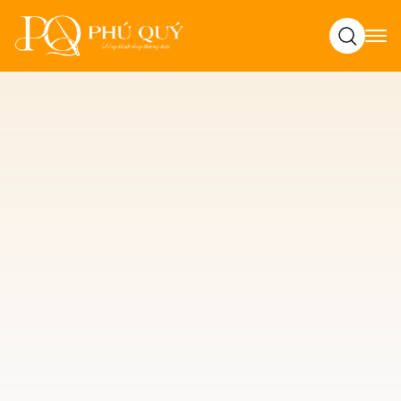
Tìm kiếm
Trang chủ
Tin tức
Chất liệu may mặc
Chuyên may đồng phục áo thun cá sấu giá rẻ tại TPHCM
Chất liệu may mặc
Chuyên may đồng phục áo
thun cá sấu giá rẻ tại
TPHCM
Đồng Phục Phú Quý
16/09/2025
9 trên 10 doanh nghiệp
đã lựa chọn áo thun cá sấu làm