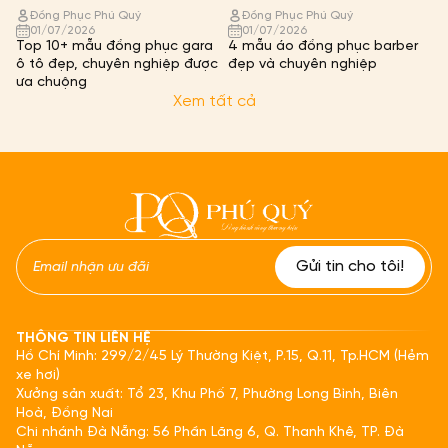
Đồng Phục Phú Quý
Đồng Phục Phú Quý
01/07/2026
01/07/2026
Top 10+ mẫu đồng phục gara
4 mẫu áo đồng phục barber
ô tô đẹp, chuyên nghiệp được
đẹp và chuyên nghiệp
ưa chuộng
Xem tất cả
THÔNG TIN LIÊN HỆ
Hồ Chí Minh: 299/2/45 Lý Thường Kiệt, P.15, Q.11, Tp.HCM (Hẻm
xe hơi)
Xưởng sản xuất: Tổ 23, Khu Phố 7, Phường Long Bình, Biên
Hoà, Đồng Nai
Chi nhánh Đà Nẵng: 56 Phần Lăng 6, Q. Thanh Khê, TP. Đà