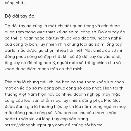
công nhất.
Độ dài tay áo:
Độ dài tay áo cũng là một chi tiết quan trọng và cần được
quan tâm trong việc thiết kế áo sơ mi công sở. Độ dài tay áo
có thể là ngắn hoặc dài tùy thuộc vào đặc thù ngành nghề
của công ty bạn. Tuy nhiên nhìn chung loại áo sơ mi ống tay
dài là mẫu được lựa chọn nhiều hơn hết. Một chiếc áo sơ mi
đồng phục công sở đẹp nhất khi có độ dài tay áo vừa phải,
ống tay có độ rộng hợp lý, người mặc sẽ trông chỉnh chu và
khoe được điểm mạnh trên cơ thể mình.
Trên đây là những tiêu chí để bạn có thể tham khảo lựa chọn
một chiếc áo sơ mi đồng phục công sở đẹp nhất. Hiện tại thị
trường Việt Nam hiện nay có nhiều doanh nghiệp may mặc
cung cấp loại sản phẩm này. Tuy nhiên, đồng phục Phú Quý
được đánh giá là thương hiệu uy tín lâu năm trong ngành may
mặc đồng phục công sở. Nếu bạn có nhu cầu tham khảo
hoặc tư vấn xin vui lòng truy cập vào trang
https://dongphucphuquy.com để chúng tôi hỗ trợ.