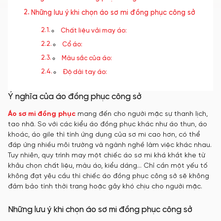
Những lưu ý khi chọn áo sơ mi đồng phục công sở
Chất liệu vải may áo:
Cổ áo:
Màu sắc của áo:
Độ dài tay áo:
Ý nghĩa của áo đồng phục công sở
Áo sơ mi đồng phục
mang đến cho người mặc sự thanh lịch,
tao nhã. So với các kiểu áo đồng phục khác như áo thun, áo
khoác, áo gile thì tính ứng dụng của sơ mi cao hơn, có thể
đáp ứng nhiều môi trường và ngành nghề làm việc khác nhau.
Tuy nhiên, quy trình may một chiếc áo sơ mi khá khắt khe từ
khâu chọn chất liệu, màu áo, kiểu dáng… Chỉ cần một yếu tố
không đạt yêu cầu thì chiếc áo đồng phục công sở sẽ không
đảm bảo tính thời trang hoặc gây khó chịu cho người mặc.
Những lưu ý khi chọn áo sơ mi đồng phục công sở