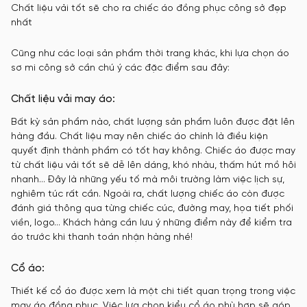
Chất liệu vải tốt sẽ cho ra chiếc áo đồng phục công sở đẹp
nhất
Cũng như các loại sản phẩm thời trang khác, khi lựa chọn áo
sơ mi công sở cần chú ý các đặc điểm sau đây:
Chất liệu vải may áo:
Bất kỳ sản phẩm nào, chất lượng sản phẩm luôn được đặt lên
hàng đầu. Chất liệu may nên chiếc áo chính là điều kiện
quyết định thành phẩm có tốt hay không. Chiếc áo được may
từ chất liệu vải tốt sẽ dễ lên dáng, khó nhàu, thấm hút mồ hôi
nhanh… Đây là những yếu tố mà môi trường làm việc lịch sự,
nghiêm túc rất cần. Ngoài ra, chất lượng chiếc áo còn được
đánh giá thông qua từng chiếc cúc, đường may, họa tiết phối
viền, logo… Khách hàng cần lưu ý những điểm này để kiểm tra
áo trước khi thanh toán nhận hàng nhé!
Cổ áo:
Thiết kế cổ áo được xem là một chi tiết quan trọng trong việc
may áo đồng phục. Việc lựa chọn kiểu cổ áo phù hợp sẽ góp