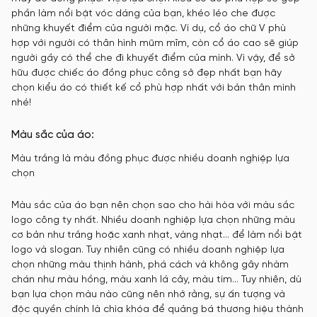
phần làm nổi bật vóc dáng của bạn, khéo léo che được
những khuyết điểm của người mặc. Ví dụ, cổ áo chữ V phù
hợp với người có thân hình mũm mĩm, còn cổ áo cao sẽ giúp
người gầy có thể che đi khuyết điểm của mình. Vì vậy, để sở
hữu được chiếc áo đồng phục công sở đẹp nhất bạn hãy
chọn kiểu áo có thiết kế cổ phù hợp nhất với bản thân mình
nhé!
Màu sắc của áo:
Màu trắng là màu đồng phục được nhiều doanh nghiệp lựa
chọn
Màu sắc của áo bạn nên chọn sao cho hài hòa với màu sắc
logo công ty nhất. Nhiều doanh nghiệp lựa chọn những màu
cơ bản như trắng hoặc xanh nhạt, vàng nhạt… để làm nổi bật
logo và slogan. Tuy nhiên cũng có nhiều doanh nghiệp lựa
chọn những màu thịnh hành, phá cách và không gây nhàm
chán như màu hồng, màu xanh lá cây, màu tím… Tuy nhiên, dù
bạn lựa chọn màu nào cũng nên nhớ rằng, sự ấn tượng và
độc quyền chính là chìa khóa để quảng bá thương hiệu thành