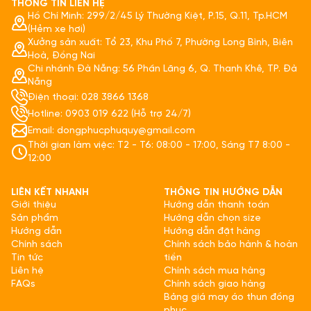
THÔNG TIN LIÊN HỆ
Hồ Chí Minh: 299/2/45 Lý Thường Kiệt, P.15, Q.11, Tp.HCM
(Hẻm xe hơi)
Xưởng sản xuất: Tổ 23, Khu Phố 7, Phường Long Bình, Biên
Hoà, Đồng Nai
Chi nhánh Đà Nẵng: 56 Phần Lăng 6, Q. Thanh Khê, TP. Đà
Nẵng
Điện thoại: 028 3866 1368
Hotline: 0903 019 622 (Hỗ trợ 24/7)
Email: dongphucphuquy@gmail.com
Thời gian làm việc: T2 - T6: 08:00 - 17:00, Sáng T7 8:00 -
12:00
LIÊN KẾT NHANH
THÔNG TIN HƯỚNG DẪN
Giới thiệu
Hướng dẫn thanh toán
Sản phẩm
Hướng dẫn chọn size
Hướng dẫn
Hướng dẫn đặt hàng
Chính sách
Chính sách bảo hành & hoàn
Tin tức
tiền
Liên hệ
Chính sách mua hàng
FAQs
Chính sách giao hàng
Bảng giá may áo thun đồng
phục